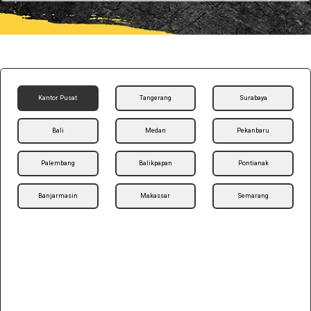
Kantor Pusat
Tangerang
Surabaya
Bali
Medan
Pekanbaru
Palembang
Balikpapan
Pontianak
Banjarmasin
Makassar
Semarang